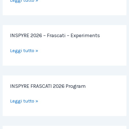
INSPYRE
INSPYRE 2026 – Frascati – Experiments
2026
–
Leggi tutto »
Frascati
–
Experiments
INSPYRE
INSPYRE FRASCATI 2026 Program
FRASCATI
2026
Leggi tutto »
Program