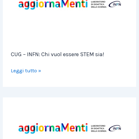
Chi
vuol
essere
STEM
sia!
CUG – INFN: Chi vuol essere STEM sia!
Leggi tutto »
Aggiornamenti
2026
–
Oltre
gli