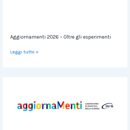
esperimenti
Aggiornamenti 2026 – Oltre gli esperimenti
Leggi tutto »
HOP
–
Hands-
On
Physics
2025