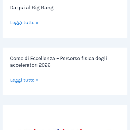
Da
Da qui al Big Bang
qui
al
Leggi tutto »
Big
Bang
Corso
Corso di Eccellenza – Percorso fisica degli
di
acceleratori 2026
Eccellenza
–
Leggi tutto »
Percorso
fisica
degli
acceleratori
CUG
2026
–
INFN: