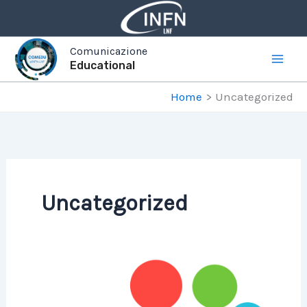
Vai
al
contenuto
Comunicazione
Educational
Home
Uncategorized
Uncategorized
INCONTRI
DI
FISICA