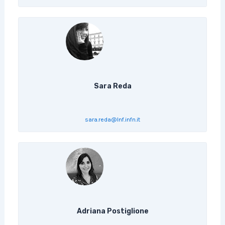
Sara Reda
sara.reda@lnf.infn.it
Adriana Postiglione