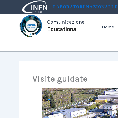
Vai
LABORATORI NAZIONALI D
al
contenuto
Comunicazione
Home
Educational
Visite guidate