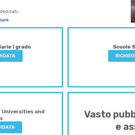
dedicati.
hure
.
arie I grado
Scuole S
GUIDATA
RICHIED
/ Universities and
Vasto pubbl
ls
e as
UIDATA