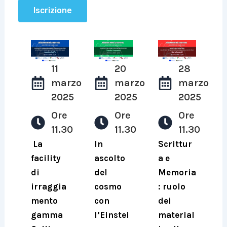
Iscrizione
11
20
28
marzo
marzo
marzo
2025
2025
2025
Ore
Ore
Ore
11.30
11.30
11.30
La
In
Scrittur
facility
ascolto
a e
di
del
Memoria
irraggia
cosmo
: ruolo
mento
con
dei
gamma
l’Einstei
material