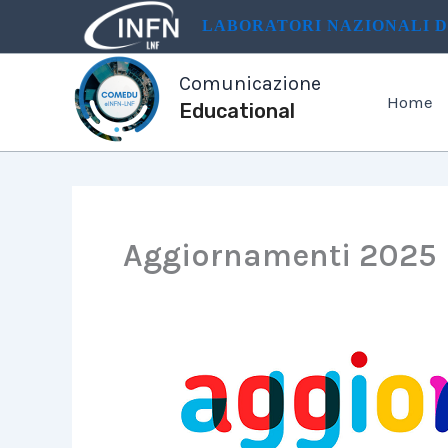
Vai
LABORATORI NAZIONALI D
al
contenuto
Comunicazione
Home
Educational
Aggiornamenti 2025