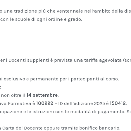
ano una tradizione più che ventennale nell’ambito della d
 con le scuole di ogni ordine e grado.
er i Docenti supplenti è prevista una tariffa agevolata (sc
si esclusivo e permanente per i partecipanti al corso.
:
 non oltre il
14 settembre
.
ativa Formativa è
100229
– ID dell’edizione 2025 è
150412
.
ecipazione e le istruzioni con le modalità di pagamento. So
a Carta del Docente oppure tramite bonifico bancario.