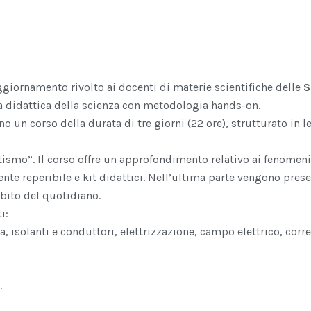
ggiornamento rivolto ai docenti di materie scientifiche delle
S
la didattica della scienza con metodologia hands-on.
o un corso della durata di tre giorni (22 ore), strutturato in le
ismo”. Il corso offre un approfondimento relativo ai fenomeni 
nte reperibile e kit didattici. Nell’ultima parte vengono prese
bito del quotidiano.
i:
ia, isolanti e conduttori, elettrizzazione, campo elettrico, cor
.